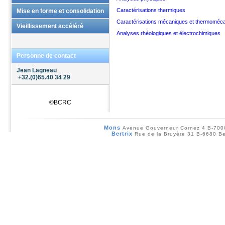
Echantillonnage
Caractérisations thermiques
Mise en forme et consolidation
Caractérisations mécaniques et thermoméc
Conditionnement
Mise en forme
Vieillissement accéléré
Analyses rhéologiques et électrochimiques
Traitements thermiques
Usinage
Personne de contact
Revêtement céramique
Jean Lagneau
+32.(0)65.40 34 29
©BCRC
Mons
Avenue Gouverneur Cornez 4 B-70
Bertrix
Rue de la Bruyère 31 B-6680 Be