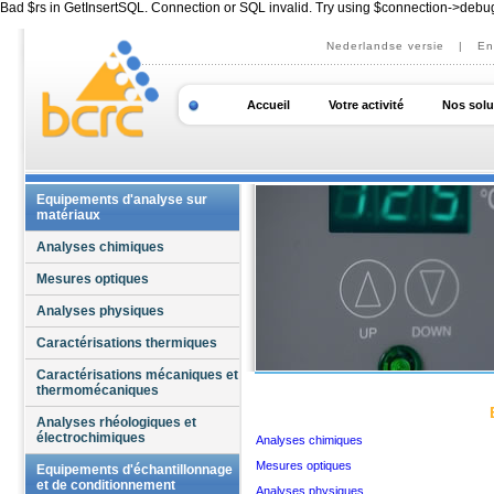
Bad $rs in GetInsertSQL. Connection or SQL invalid. Try using $connection->debu
Nederlandse versie
|
En
Accueil
Votre activité
Nos solu
Equipements d'analyse sur
matériaux
Analyses chimiques
Mesures optiques
Analyses physiques
Caractérisations thermiques
Caractérisations mécaniques et
thermomécaniques
Analyses rhéologiques et
électrochimiques
Analyses chimiques
Mesures optiques
Equipements d'échantillonnage
et de conditionnement
Analyses physiques