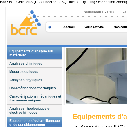
Bad $rs in GetInsertSQL. Connection or SQL invalid. Try using $connection->debu
Nederlandse versie
|
En
Accueil
Votre activité
Nos solu
Equipements d'analyse sur
matériaux
Analyses chimiques
Mesures optiques
Analyses physiques
Caractérisations thermiques
Caractérisations mécaniques et
thermomécaniques
Analyses rhéologiques et
électrochimiques
Equipements d'a
Equipements d'échantillonnage
et de conditionnement
Acoustosizer II (Co