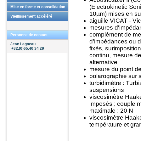
(Electrokinetic Soni
Echantillonnage
Mise en forme et consolidation
10µm) mises en sus
Conditionnement
Mise en forme
Vieillissement accéléré
aiguille VICAT - Vi
Traitements thermiques
mesures d'impédanc
complément de mes
Usinage
Personne de contact
d'impédances ou d'
Revêtement céramique
Jean Lagneau
fixés, surimpositio
+32.(0)65.40 34 29
continu, mesure de 
alternative
mesure du point de 
polarographie sur 
turbidimètre : Turb
suspensions
viscosimètre Haake
imposés ; couple 
maximale : 20 N
viscosimètre Haake
température et gra