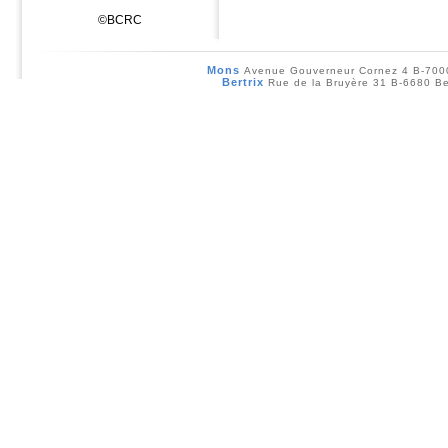
©BCRC
Mons
Avenue Gouverneur Cornez 4 B-70
Bertrix
Rue de la Bruyère 31 B-6680 Be