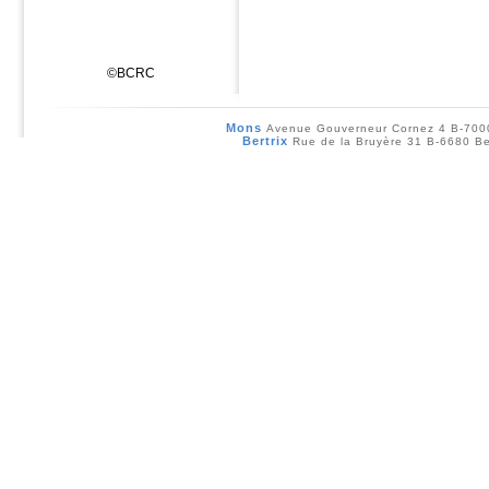
©BCRC
Mons
Avenue Gouverneur Cornez 4 B-70
Bertrix
Rue de la Bruyère 31 B-6680 Be