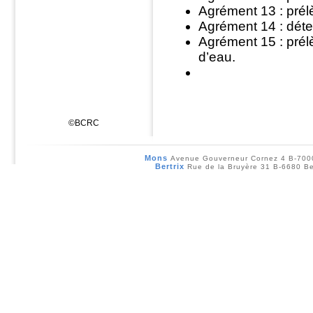
Agrément 13 : prél
Agrément 14 : déter
Agrément 15 : prél
d’eau.
©BCRC
Mons
Avenue Gouverneur Cornez 4 B-70
Bertrix
Rue de la Bruyère 31 B-6680 Be