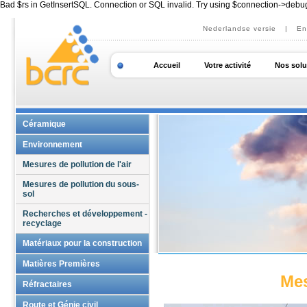
Bad $rs in GetInsertSQL. Connection or SQL invalid. Try using $connection->debu
Nederlandse versie
|
En
Accueil
Votre activité
Nos solu
Céramique
Essais et analyses sur
Environnement
céramiques
Mesures de pollution de l'air
Expertises sur céramiques
traditionnelles
Mesures de pollution du sous-
sol
Recherches et développement
sur matériaux céramiques
Recherches et développement -
recyclage
Consultance
Matériaux pour la construction
Accompagnement Qualité
Formations personnalisées
Certification sur matériaux pour
Matières Premières
la construction
Mes
Supports technologiques
Essais et analyses sur matières
Réfractaires
Essais et analyses sur ciments,
premières
mortiers et ouvrages en béton
Essais et analyses sur
Route et Génie civil