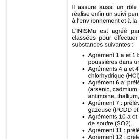
Il assure aussi un rôle
réalise enfin un suivi per
à l'environnement et à la
L’INISMa est agréé par
classées pour effectuer
substances suivantes :
Agrément 1 a et 1 b
poussières dans u
Agréments 4 a et 4 
chlorhydrique (HCl)
Agrément 6 a: prél
(arsenic, cadmium,
antimoine, thallium
Agrément 7 : prélè
gazeuse (PCDD et
Agréments 10 a et 
de soufre (SO2).
Agrément 11 : prél
Agrément 12 : pré