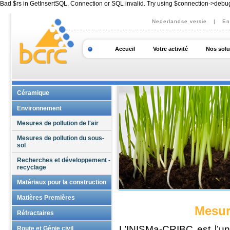
Bad $rs in GetInsertSQL. Connection or SQL invalid. Try using $connection->debu
Nederlandse versie
|
En
Accueil
Votre activité
Nos solu
Céramique
Essais et analyses sur
Environnement
céramiques
Mesures de pollution de l'air
Expertises sur céramiques
traditionnelles
Mesures de pollution du sous-
sol
Recherches et développement
sur matériaux céramiques
Recherches et développement -
recyclage
Consultance
Matériaux pour la construction
Accompagnement Qualité
Formations personnalisées
Certification sur matériaux pour
Matières Premières
la construction
Mesur
Supports technologiques
Essais et analyses sur matières
Réfractaires
Essais et analyses sur ciments,
premières
mortiers et ouvrages en béton
L’INISMa-CRIBC est l’
Essais et analyses sur
Route et Génie civil