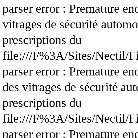
parser error : Premature end
vitrages de sécurité automob
prescriptions du
file:///F%3A/Sites/Nectil/
parser error : Premature end
des vitrages de sécurité aut
prescriptions du
file:///F%3A/Sites/Nectil/
parser error : Premature en