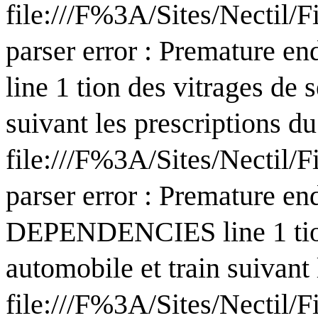
file:///F%3A/Sites/Nectil/
parser error : Premature 
line 1 tion des vitrages de 
suivant les prescriptions du
file:///F%3A/Sites/Nectil/
parser error : Premature end
DEPENDENCIES line 1 tion 
automobile et train suivant 
file:///F%3A/Sites/Nectil/