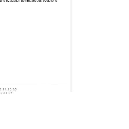
 une évaluation de l’impact des évolutions
5.34 80 05
41 31 36