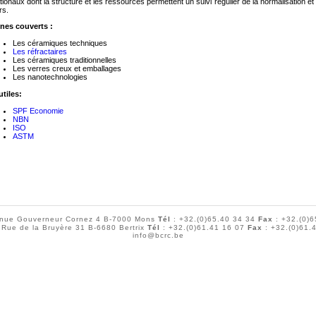
tionaux dont la structure et les ressources permettent un suivi régulier de la normalisation et
rs.
es couverts :
Les céramiques techniques
Les réfractaires
Les céramiques traditionnelles
Les verres creux et emballages
Les nanotechnologies
utiles:
SPF Economie
NBN
ISO
ASTM
nue Gouverneur Cornez 4 B-7000 Mons
Tél
: +32.(0)65.40 34 34
Fax
: +32.(0)6
Rue de la Bruyère 31 B-6680 Bertrix
Tél
: +32.(0)61.41 16 07
Fax
: +32.(0)61.
info@bcrc.be