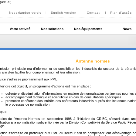
g=true;
Nederlandse versie
|
English version
|
Contact
|
Plan d'accès
Votre activité
Nos solutions
Nos équipements
News
Antenne normes
ission principale est d’informer et de sensibiliser les industriels du secteur de la céram
afin d’en faciliter leur compréhension et leur utilisation.
vice s'adresse prioritairement aux PME.
teindre cet objectif, un programme d’actions est mis en place :
collecte et dissémination d’informations en matière de normalisation pertinentes pour les
accompagnement technique et scientifique en cas de consultations spécifiques
promotion et défense des intérêts des opérateurs industriels auprès des instances natio
le processus de normalisation
ique
ation de l'Antenne-Normes en septembre 1998 à l'initiative du CRIBC, s’inscrit dans un
lisation à la normalisation subventionnée par la Division Compétitivité du Service Public F
gie.
action s’adresse en particulier aux PME du secteur afin de compenser leur désavantage co