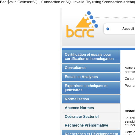
Bad $rs in GetInsertSQL. Connection or SQL invalid. Try using $connection->debu
Accueil
Certification et essais pour
certification et homologation
Bénorisation des tuyaux de
Consultance
Notre m
grès
normes 
Accompagnement Qualité
Essais et Analyses
Ce ser
Contrôle de lots - verre creux
Formations personnalisées
Matériaux
Expertises techniques et
Pour at
Homologation de verre sécurité
judiciaires
Analyses chimiques
pour l'industrie automobile
Mesures optiques
Expertises sur céramiques
Normalisation
Homologation des écrans pour
traditionnelles
Analyses physiques
casque de moto
Antenne Normes
Caractérisations thermiques
Histor
Expertises sur réfractaires
Caractérisations
Opérateur Sectoriel
La cré
mécaniques et
Expertises sur verre
sensibi
thermomécaniques
Recherche Prénormative
et Ener
Analyses rhéologiques et
Problèmes de sols
électrochimiques
Cette 
Recherches et Développement