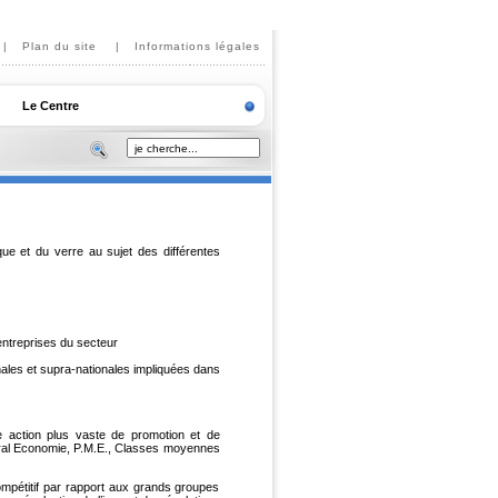
|
Plan du site
|
Informations légales
Le Centre
ique et du verre au sujet des différentes
 entreprises du secteur
nales et supra-nationales impliquées dans
e action plus vaste de promotion et de
édéral Economie, P.M.E., Classes moyennes
mpétitif par rapport aux grands groupes