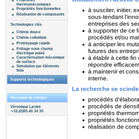
Propriétés
Autres expertises
thermomécaniques
Produits
Propriétés fonctionnelles
à susciter, initier
Sur articles en verre creux
Réalisation de composants
sous-tendant l'inno
Sur ciments, mortiers et
ouvrages en béton
entreprises des sec
Technologies clés
Sur matériaux pour la
à supporter de ce f
construction
Chimie douce
Sur revêtements routiers
procédés et/ou mat
Chimie colloïdale
Sur réfractaires
Prototypage rapide
à anticiper les mut
Sur sables et granulats
Frittage sous champ
futures des entrepr
Sur vitrages et composants
électrique pulsé
à établir à cette f
Caractérisation mécanique
de surface
Sols
répondre efficaceme
Simulation par éléments
Essais de sols
finis
à maintenir et cons
Mesures de pollution du
interne.
Supports technologiques
sous-sol
La recherche se scinde
Air
Personne de contact
procédés d'élaborat
procédés de densifi
Véronique Lardot
+32.(0)65.40 34 35
propriétés thermo
propriétés fonctionn
réalisation de com