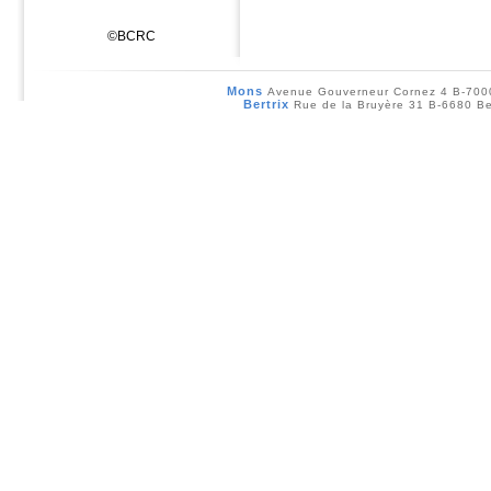
©BCRC
Mons
Avenue Gouverneur Cornez 4 B-70
Bertrix
Rue de la Bruyère 31 B-6680 Be