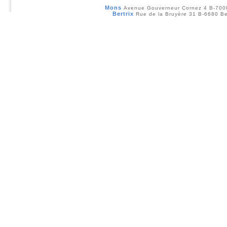
Mons
Avenue Gouverneur Cornez 4 B-70
Bertrix
Rue de la Bruyère 31 B-6680 Be