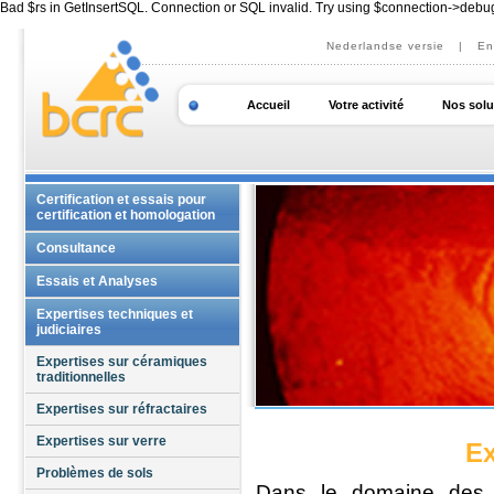
Bad $rs in GetInsertSQL. Connection or SQL invalid. Try using $connection->debu
Nederlandse versie
|
En
Accueil
Votre activité
Nos solu
Certification et essais pour
certification et homologation
Bénorisation des tuyaux de
Consultance
grès
Accompagnement Qualité
Essais et Analyses
Contrôle de lots - verre creux
Formations personnalisées
Matériaux
Expertises techniques et
Homologation de verre sécurité
judiciaires
Analyses chimiques
pour l'industrie automobile
Mesures optiques
Expertises sur céramiques
Homologation des écrans pour
traditionnelles
Analyses physiques
casque de moto
Caractérisations thermiques
Expertises sur réfractaires
Caractérisations
mécaniques et
Expertises sur verre
Ex
thermomécaniques
Analyses rhéologiques et
Problèmes de sols
électrochimiques
Dans le domaine des ré