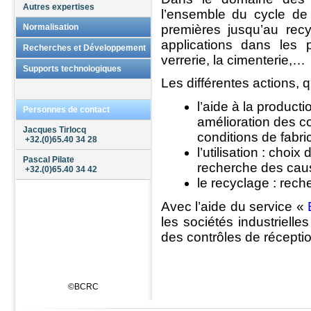
Autres expertises
Produits
l’ensemble du cycle de
Normalisation
premières jusqu’au recy
Sur articles en verre creux
Sur ciments, mortiers et
applications dans les p
Antenne Normes
Recherches et Développement
ouvrages en béton
verrerie, la cimenterie,…
Sur matériaux pour la
Opérateur Sectoriel
Domaines de compétence
Supports technologiques
construction
Sur revêtements routiers
Les différentes actions, q
Procédés d'élaboration
Recherche Prénormative
Sur réfractaires
Procédés de densification
l’aide à la product
Sur sables et granulats
Personnes de contact
Propriétés
Sur vitrages et composants
thermomécaniques
amélioration des co
Propriétés fonctionnelles
Jacques Tirlocq
conditions de fabri
+32.(0)65.40 34 28
Sols
Réalisation de composants
l’utilisation : cho
Essais de sols
Pascal Pilate
Technologies clés
recherche des cau
+32.(0)65.40 34 42
Mesures de pollution du
sous-sol
le recyclage : rech
Chimie douce
Chimie colloïdale
Air
Avec l’aide du service «
Prototypage rapide
Frittage sous champ
les sociétés industrielle
électrique pulsé
des contrôles de réception
Caractérisation mécanique
de surface
Simulation par éléments
finis
©BCRC