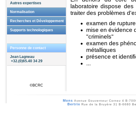
Autres expertises
Produits
laboratoire dispose de
Normalisation
traiter des problèmes d'ex
Sur articles en verre creux
Sur ciments, mortiers et
Antenne Normes
Recherches et Développement
ouvrages en béton
examen de ruptures 
Sur matériaux pour la
mise en évidence de
Opérateur Sectoriel
Domaines de compétence
Supports technologiques
construction
Sur revêtements routiers
"criminels"
Procédés d'élaboration
Recherche Prénormative
Sur réfractaires
examen des phénom
Procédés de densification
Sur sables et granulats
Personne de contact
Propriétés
métalliques
Sur vitrages et composants
thermomécaniques
présence et identi
Propriétés fonctionnelles
Jean Lagneau
+32.(0)65.40 34 29
Sols
Réalisation de composants
...
Essais de sols
Technologies clés
Mesures de pollution du
sous-sol
Chimie douce
Chimie colloïdale
©BCRC
Air
Prototypage rapide
Frittage sous champ
électrique pulsé
Mons
Avenue Gouverneur Cornez 4 B-70
Caractérisation mécanique
Bertrix
Rue de la Bruyère 31 B-6680 Be
de surface
Simulation par éléments
finis