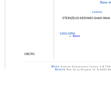
Base d
Licence
STEINZEUG-KERAMO GmbH Werk 
Liens utiles
Benor
©BCRC
Mons
Avenue Gouverneur Cornez 4 B-70
Bertrix
Rue de la Bruyère 31 B-6680 Be