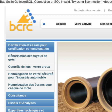
Bad $rs in GetInsertSQL. Connection or SQL invalid. Try using $connection->debu
Nederlandse versie
|
En
Accueil
Votre activité
Nos solu
Certification et essais pour
certification et homologation
Bénorisation des tuyaux de
grès
Contrôle de lots - verre creux
Homologation de verre sécurité
pour l'industrie automobile
Homologation des écrans pour
casque de moto
Consultance
Accompagnement Qualité
Essais et Analyses
Formations personnalisées
Matériaux
Expertises techniques et