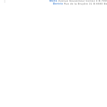
Mons
Avenue Gouverneur Cornez 4 B-70
Bertrix
Rue de la Bruyère 31 B-6680 Be