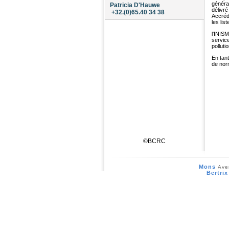
généra
Patricia D'Hauwe
délivr
+32.(0)65.40 34 38
Accrédi
les lis
l'INIS
servic
polluti
En tant
de norm
©BCRC
Mons
Ave
Bertrix