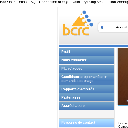
Bad $rs in GetInsertSQL. Connection or SQL invalid. Try using $connection->debu
Accueil
Profil
Nous contacter
Principaux services
Plan d'accès
Trouver quelqu'un
Candidatures spontanées et
demandes de stage
Rapports d'activités
Partenaires
Accréditations
Personne de contact
Les ser
Composa