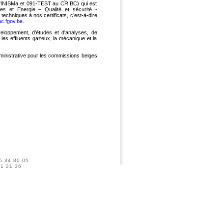
 l'INISMa et 091-TEST au CRIBC) qui est
s et Energie – Qualité et sécurité -
echniques à nos certificats, c’est-à-dire
c.fgov.be
.
eloppement, d'études et d'analyses, de
les effluents gazeux, la mécanique et la
dministrative pour les commissions belges
5.34 80 05
41 31 36