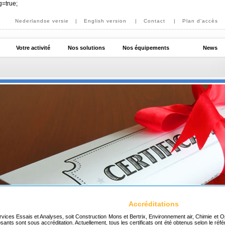
g=true;
Nederlandse versie
|
English version
|
Contact
|
Plan d'accès
Votre activité
Nos solutions
Nos équipements
News
Accréditations
vices Essais et Analyses, soit Construction Mons et Bertrix, Environnement air, Chimie et Op
nts sont sous accréditation. Actuellement, tous les certificats ont été obtenus selon le ré