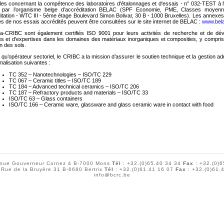
les concernant la compétence des laboratoires d'étalonnages et d'essais - n° 032-TEST à
é par l’organisme belge d’accréditation BELAC (SPF Economie, PME, Classes moyenne
tation - WTC III - 5ème étage Boulevard Simon Bolivar, 30 B - 1000 Bruxelles). Les annexes t
tes de nos essais accrédités peuvent être consultées sur le site internet de BELAC :
www.bela
Ma-CRIBC sont également certifiés ISO 9001 pour leurs activités de recherche et de dév
es et d'expertises dans les domaines des matériaux inorganiques et composities, y compris 
on des sols.
 qu’opérateur sectoriel, le CRIBC a la mission d’assurer le soutien technique et la gestion a
alisation suivantes :
TC 352 – Nanotechnologies – ISO/TC 229
TC 067 – Ceramic titles – ISO/TC 189
TC 184 – Advanced technical ceramics – ISO/TC 206
TC 187 – Refractory products and materials – ISO/TC 33
ISO/TC 63 – Glass containers
ISO/TC 166 – Ceramic ware, glassware and glass ceramic ware in contact with food
nue Gouverneur Cornez 4 B-7000 Mons
Tél
: +32.(0)65.40 34 34
Fax
: +32.(0)6
Rue de la Bruyère 31 B-6680 Bertrix
Tél
: +32.(0)61.41 16 07
Fax
: +32.(0)61.
info@bcrc.be