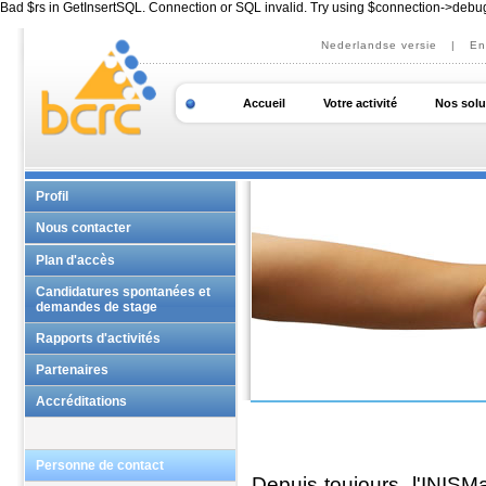
Bad $rs in GetInsertSQL. Connection or SQL invalid. Try using $connection->debu
Nederlandse versie
|
En
Accueil
Votre activité
Nos solu
Profil
Nous contacter
Principaux services
Plan d'accès
Trouver quelqu'un
Candidatures spontanées et
demandes de stage
Rapports d'activités
Partenaires
Accréditations
Personne de contact
Depuis toujours, l'INISM