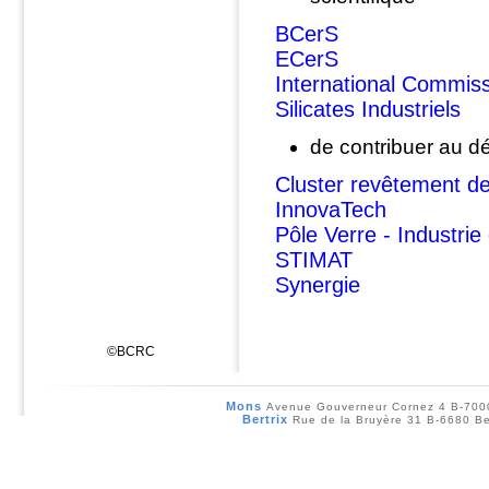
BCerS
ECerS
International Commiss
Silicates Industriels
de contribuer au d
Cluster revêtement de
InnovaTech
Pôle Verre - Industri
STIMAT
Synergie
©BCRC
Mons
Avenue Gouverneur Cornez 4 B-70
Bertrix
Rue de la Bruyère 31 B-6680 Be